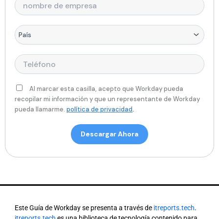
ó
i
d
u
n
n
l
o
l
o
i
a
*
o
m
c
*
p
b
P
o
r
r
a
*
o
e
í
f
d
s
T
e
e
*
e
s
e
l
i
m
é
Al marcar esta casilla, acepto que Workday pueda
o
p
f
recopilar mi información y que un representante de Workday
n
r
o
pueda llamarme.
política de privacidad
.
a
e
n
l
s
o
Descargar Ahora
*
a
*
*
Este Guía de Workday se presenta a través de
itreports.tech
.
itreports.tech
es una biblioteca de tecnología contenido para