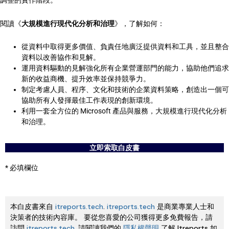
調整的實作階段。
閱讀《
大規模進行現代化分析和治理
》，了解如何：
從資料中取得更多價值、負責任地廣泛提供資料和工具，並且整合
資料以改善協作和見解。
運用資料驅動的見解強化所有企業營運部門的能力，協助他們追求
新的收益商機、提升效率並保持競爭力。
制定考慮人員、程序、文化和技術的企業資料策略，創造出一個可
協助所有人發揮最佳工作表現的創新環境。
利用一套全方位的 Microsoft 產品與服務，大規模進行現代化分析
和治理。
立即索取白皮書
* 必填欄位
本白皮書來自
itreports.tech
.
itreports.tech
是商業專業人士和
決策者的技術內容庫。 要從您喜愛的公司獲得更多免費報告，請
訪問
itreports.tech
. 請閱讀我們的
隱私權聲明
了解 Itreports 如