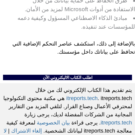
طرق الحفاظ على حماية بياناتك من خلال
الاستفادة من أدوات Microsoft لمزيد من الأمان.
مبادئ الذكاء الاصطناعي المسؤول وكيفية دعمه
للمؤسسات عند تنفيذه.
بالإضافة إلى ذلك، استكشف عناصر التحكم الإضافية التي
تحافظ على بياناتك داخل مؤسستك.
اطلب الكتاب الاليكتروني الآن
يتم تقديم هذا الكتاب الإلكتروني لك من خلال
itreports.tech
. itreports.tech هي مكتبة محتوى التكنولوجيا
لمحترفي الأعمال وصناع القرار. لتلقي المزيد من التقارير
المجانية من الشركات المفضلة لديك، يرجى زيارة
itreports.tech
. يرجى قراءة
بيان الخصوصية
لمعرفة كيفية
معالجة itreports.tech لبياناتك الشخصية.
إلغاء الاشتراك
|
لا