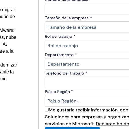
a migrar
 nube de
Tamaño de la empresa
*
VMware:
Rol de trabajo
*
es, nube
 IA.
re a la
Departamento
*
dernizar
ante la
Teléfono del trabajo
*
como
País o Región
*
Me gustaría recibir información, con
Soluciones para empresas y organizac
servicios de Microsoft.
Declaración de