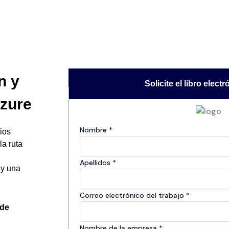
n y
Solicite el libro elect
zure
Nombre
*
ios
la ruta
Apellidos
*
 y una
Correo electrónico del trabajo
*
 de
Nombre de la empresa​​
*